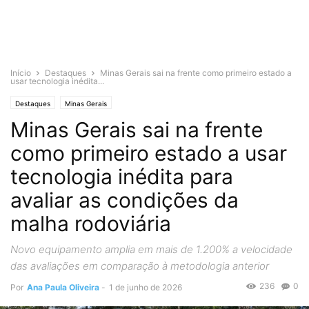
Início
Destaques
Minas Gerais sai na frente como primeiro estado a
usar tecnologia inédita...
Destaques
Minas Gerais
Minas Gerais sai na frente
como primeiro estado a usar
tecnologia inédita para
avaliar as condições da
malha rodoviária
Novo equipamento amplia em mais de 1.200% a velocidade
das avaliações em comparação à metodologia anterior
236
0
Por
Ana Paula Oliveira
-
1 de junho de 2026