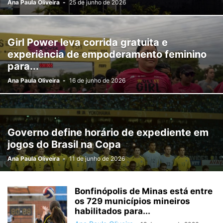
Ana Paula Oliveira
-
25 de junho de 2026
FILMES
FOREX NEWS
FOTOGRAFIA
GDF
GERAL
GOIÁS
GOVERNO
IMPOSTOS
INFLAÇÃO
INOVAÇÃO
INTERNACIONAL
JOGOS ONLINE
JUDICIÁRIO
LITERATURA
MEIO AMBIENTE
Girl Power leva corrida gratuita e
MINAS GERAIS
MOBILIDADE
MÚSICA
NACIONAL
OBRAS
experiência de empoderamento feminino
OUTROS DESTAQUES
POLÍTICA
RELIGIÃO
RIO DE JANEIRO
para...
SAÚDE
SEGURANÇA
SEM CATEGORIA
TÁ FROID?
TEATRO
Ana Paula Oliveira
-
16 de junho de 2026
TECNOLOGIA
VIOLÊNCIA
Governo define horário de expediente em
jogos do Brasil na Copa
Ana Paula Oliveira
-
11 de junho de 2026
Bonfinópolis de Minas está entre
os 729 municípios mineiros
habilitados para...