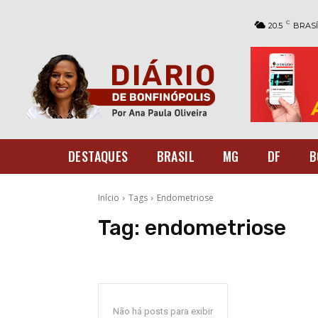
C
20.5
BRASÍ
DESTAQUES
BRASIL
MG
DF
B
Início
Tags
Endometriose
Tag:
endometriose
Não há posts para exibir