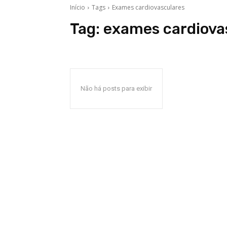
Início
Tags
Exames cardiovasculares
Tag:
exames cardiova
Não há posts para exibir