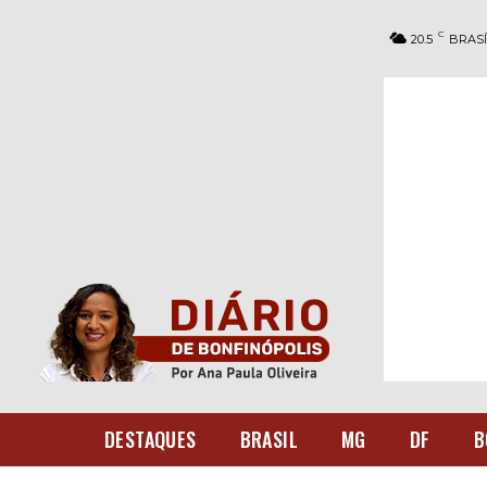
C
20.5
BRASÍ
DESTAQUES
BRASIL
MG
DF
B