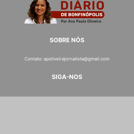
SOBRE NÓS
Contato:
apoliveirajornalista@gmail.com
SIGA-NOS