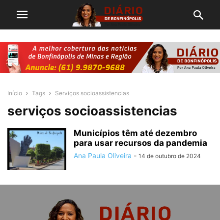
Início
Tags
Serviços socioassistencias
serviços socioassistencias
Municípios têm até dezembro
para usar recursos da pandemia
Ana Paula Oliveira
-
14 de outubro de 2024