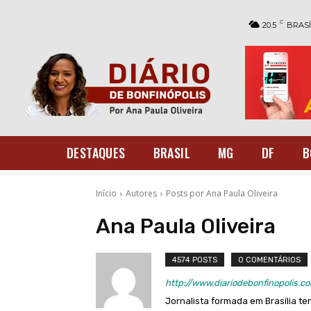
C
20.5
BRASÍ
DESTAQUES
BRASIL
MG
DF
B
Início
Autores
Posts por Ana Paula Oliveira
Ana Paula Oliveira
4574 POSTS
0 COMENTÁRIOS
http://www.diariodebonfinopolis.c
Jornalista formada em Brasília te