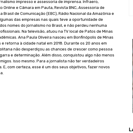
ornalismo impresso e assessoria de imprensa. Infraero,
o Online e Câmara em Pauta, Revista BNC, Assessoria de
 Brasil de Comunicação (EBC), Rádio Nacional da Amazônia e
lgumas das empresas nas quais teve a oportunidade de
dos nomes do jornalismo no Brasil, e não perdeu nenhuma
issionais. Na televisão, atuou na TV local de Patos de Minas
adêmicas. Ana Paula Oliveira nasceu em Bonfinópolis de Minas
os e retorna à cidade natal em 2018. Durante os 20 anos em
politana não desperdiçou as chances de crescer como pessoa
garra e determinação. Além disso, conquistou algo não menos
igos. Isso mesmo. Para a jornalista não ter verdadeiros
a. E, com certeza, esse é um dos seus objetivos, fazer novos
a.
L