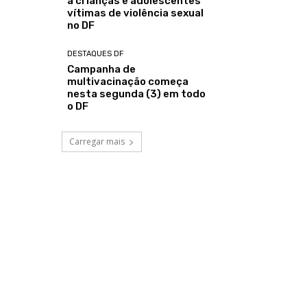
a crianças e adolescentes
vítimas de violência sexual
no DF
DESTAQUES DF
Campanha de
multivacinação começa
nesta segunda (3) em todo
o DF
Carregar mais