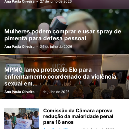
Ana Paula Oliveira
-
27 de julho de 2026
FILMES
FOREX NEWS
FOTOGRAFIA
GDF
GERAL
GOIÁS
GOVERNO
IMPOSTOS
INFLAÇÃO
INOVAÇÃO
INTERNACIONAL
JOGOS ONLINE
JUDICIÁRIO
LITERATURA
MEIO AMBIENTE
MINAS GERAIS
MOBILIDADE
MÚSICA
NACIONAL
OBRAS
Mulheres podem comprar e usar spray de
OUTROS DESTAQUES
POLÍTICA
RELIGIÃO
RIO DE JANEIRO
pimenta para defesa pessoal
SAÚDE
SEGURANÇA
SEM CATEGORIA
TÁ FROID?
TEATRO
Ana Paula Oliveira
-
24 de julho de 2026
TECNOLOGIA
VIOLÊNCIA
MPMG lança protocolo Elo para
enfrentamento coordenado da violência
sexual em...
Ana Paula Oliveira
-
1 de julho de 2026
Comissão da Câmara aprova
redução da maioridade penal
para 16 anos