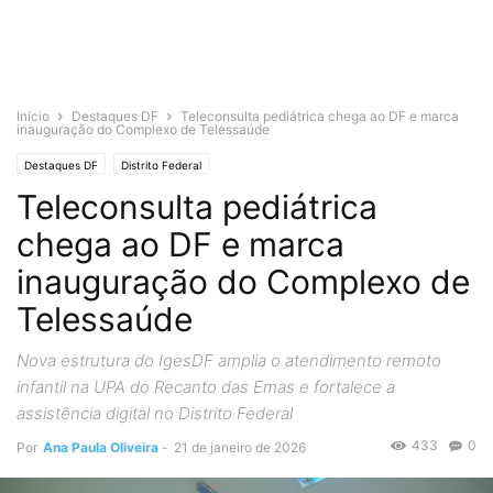
Início
Destaques DF
Teleconsulta pediátrica chega ao DF e marca
inauguração do Complexo de Telessaúde
Destaques DF
Distrito Federal
Teleconsulta pediátrica
chega ao DF e marca
inauguração do Complexo de
Telessaúde
Nova estrutura do IgesDF amplia o atendimento remoto
infantil na UPA do Recanto das Emas e fortalece a
assistência digital no Distrito Federal
433
0
Por
Ana Paula Oliveira
-
21 de janeiro de 2026