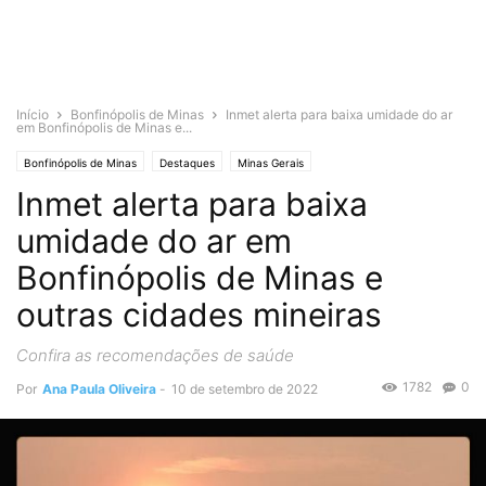
Início
Bonfinópolis de Minas
Inmet alerta para baixa umidade do ar
em Bonfinópolis de Minas e...
Bonfinópolis de Minas
Destaques
Minas Gerais
Inmet alerta para baixa
umidade do ar em
Bonfinópolis de Minas e
outras cidades mineiras
Confira as recomendações de saúde
1782
0
Por
Ana Paula Oliveira
-
10 de setembro de 2022