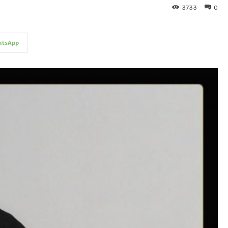
3733
0
tsApp