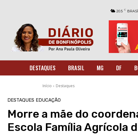
C
20.5
BRASÍ
DESTAQUES
BRASIL
MG
DF
B
Início
Destaques
DESTAQUES
EDUCAÇÃO
Morre a mãe do coorden
Escola Família Agrícola 