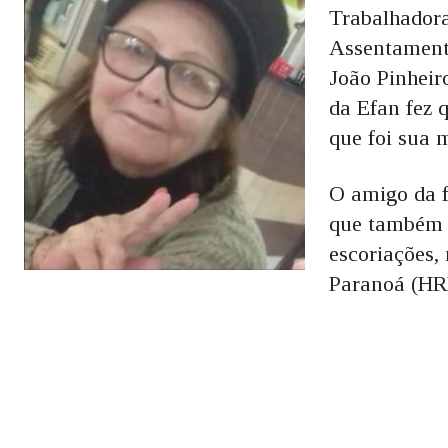
Trabalhadora
Assentament
João Pinheir
da Efan fez q
que foi sua 
O amigo da f
que também e
escoriações,
Paranoá (HRP