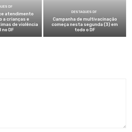
UES DF
DESTAQUES DF
ce atendimento
o a crianças e
Campanha de multivacinação
imas de violência
começa nesta segunda (3) em
l no DF
todo o DF