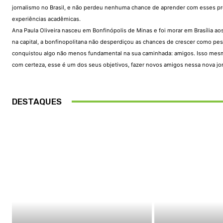
jornalismo no Brasil, e não perdeu nenhuma chance de aprender com esses prof
experiências acadêmicas.
Ana Paula Oliveira nasceu em Bonfinópolis de Minas e foi morar em Brasília a
na capital, a bonfinopolitana não desperdiçou as chances de crescer como pe
conquistou algo não menos fundamental na sua caminhada: amigos. Isso mesmo. P
com certeza, esse é um dos seus objetivos, fazer novos amigos nessa nova jor
DESTAQUES