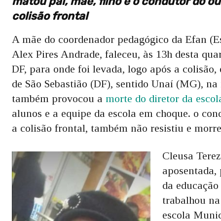
matou pai, mãe, filho e o condutor do o
colisão frontal
A mãe do coordenador pedagógico da Efan (Es
Alex Pires Andrade, faleceu, às 13h desta quar
DF, para onde foi levada, logo após a colisão,
de São Sebastião (DF), sentido Unaí (MG), na
também provocou a
morte do diretor da escola
alunos e a equipe da escola em choque. o con
a colisão frontal, também não resistiu e morre
Cleusa Terez
aposentada, 
da educação
trabalhou na
escola Munic