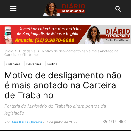
Início
Cidadania
Motivo de desligamento não é mais anotado na
Carteira de Trabalho
Cidadania
Destaques
Política
Motivo de desligamento não
é mais anotado na Carteira
de Trabalho
Portaria do Ministério do Trabalho altera pontos da
legislação
1715
0
Por
Ana Paula Oliveira
-
7 de junho de 2022