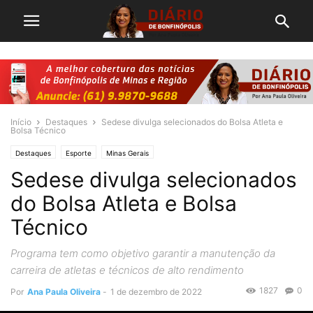
Início
Destaques
Sedese divulga selecionados do Bolsa Atleta e
Bolsa Técnico
Destaques
Esporte
Minas Gerais
Sedese divulga selecionados
do Bolsa Atleta e Bolsa
Técnico
Programa tem como objetivo garantir a manutenção da
carreira de atletas e técnicos de alto rendimento
1827
0
Por
Ana Paula Oliveira
-
1 de dezembro de 2022