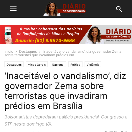
Início
Destaques
‘Inaceitável o vandalismo’, diz governador Zema
sobre terroristas que invadiram prédios em...
Destaques
Minas Gerais
Nacional
Política
Violência
‘Inaceitável o vandalismo’, diz
governador Zema sobre
terroristas que invadiram
prédios em Brasília
Bolsonaristas depredaram palácio presidencial, Congresso e
STF neste domingo (8).