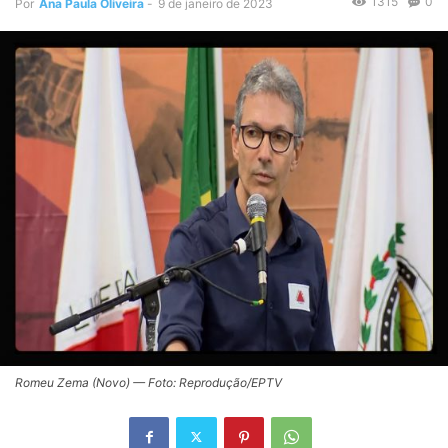
1315
0
Por
Ana Paula Oliveira
-
9 de janeiro de 2023
Romeu Zema (Novo) — Foto: Reprodução/EPTV