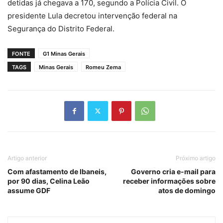
detidas já chegava a 170, segundo a Polícia Civil. O
presidente Lula decretou intervenção federal na
Segurança do Distrito Federal.
FONTE
G1 Minas Gerais
TAGS
Minas Gerais
Romeu Zema
Artigo anterior
Próximo artigo
Com afastamento de Ibaneis,
Governo cria e-mail para
por 90 dias, Celina Leão
receber informações sobre
assume GDF
atos de domingo