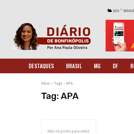
C
20.5
BRASÍ
DESTAQUES
BRASIL
MG
DF
B
Início
Tags
APA
Tag:
APA
Não há posts para exibir