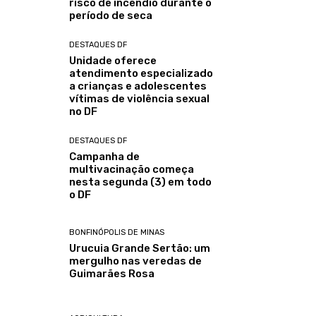
risco de incêndio durante o
período de seca
DESTAQUES DF
Unidade oferece
atendimento especializado
a crianças e adolescentes
vítimas de violência sexual
no DF
DESTAQUES DF
Campanha de
multivacinação começa
nesta segunda (3) em todo
o DF
BONFINÓPOLIS DE MINAS
Urucuia Grande Sertão: um
mergulho nas veredas de
Guimarães Rosa