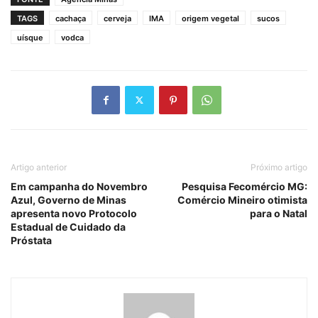
TAGS
cachaça
cerveja
IMA
origem vegetal
sucos
uísque
vodca
Artigo anterior
Próximo artigo
Em campanha do Novembro
Pesquisa Fecomércio MG:
Azul, Governo de Minas
Comércio Mineiro otimista
apresenta novo Protocolo
para o Natal
Estadual de Cuidado da
Próstata