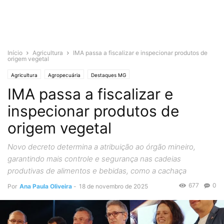
Início
Agricultura
IMA passa a fiscalizar e inspecionar produtos de
origem vegetal
Agricultura
Agropecuária
Destaques MG
IMA passa a fiscalizar e
inspecionar produtos de
origem vegetal
Novo decreto determina a atribuição ao órgão mineiro,
garantindo mais controle e segurança nas cadeias
produtivas de alimentos e bebidas, como a cachaça
677
0
Por
Ana Paula Oliveira
-
18 de novembro de 2025