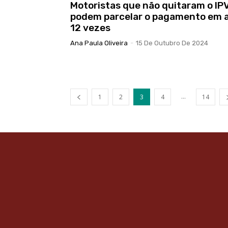
Motoristas que não quitaram o IP
podem parcelar o pagamento em 
12 vezes
Ana Paula Oliveira
-
15 De Outubro De 2024
...
1
2
3
4
14