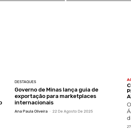
A
DESTAQUES
C
Governo de Minas lança guia de
P
exportação para marketplaces
A
o
internacionais
O
Á
Ana Paula Oliveira
-
22 De Agosto De 2025
d
27