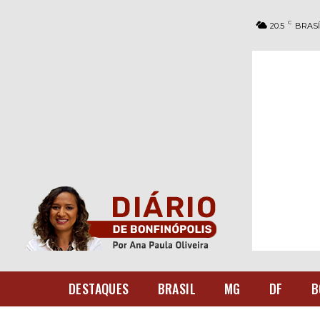
C
20.5
BRASÍ
DESTAQUES
BRASIL
MG
DF
B