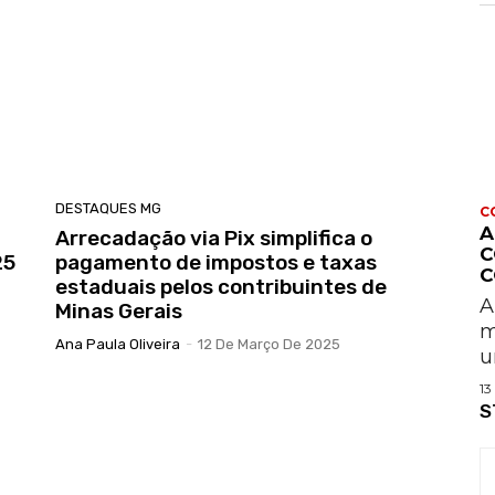
DESTAQUES MG
C
A
Arrecadação via Pix simplifica o
C
25
pagamento de impostos e taxas
C
estaduais pelos contribuintes de
A
Minas Gerais
m
Ana Paula Oliveira
-
12 De Março De 2025
u
13
S