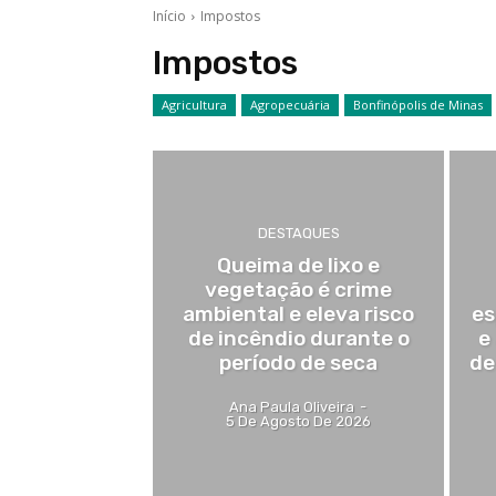
Início
Impostos
Impostos
Agricultura
Agropecuária
Bonfinópolis de Minas
DESTAQUES
Queima de lixo e
vegetação é crime
ambiental e eleva risco
es
de incêndio durante o
e
período de seca
de
Ana Paula Oliveira
-
5 De Agosto De 2026