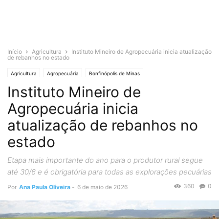
Início
Agricultura
Instituto Mineiro de Agropecuária inicia atualização
de rebanhos no estado
Agricultura
Agropecuária
Bonfinópolis de Minas
Instituto Mineiro de
Destaques Bonfinópolis de Minas
Minas Gerais
Agropecuária inicia
atualização de rebanhos no
estado
Etapa mais importante do ano para o produtor rural segue
até 30/6 e é obrigatória para todas as explorações pecuárias
360
0
Por
Ana Paula Oliveira
-
6 de maio de 2026