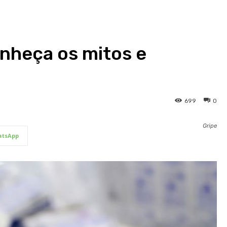
onheça os mitos e
699
0
Gripe
tsApp