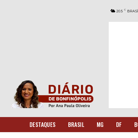
C
20.5
BRASÍ
DESTAQUES
BRASIL
MG
DF
B