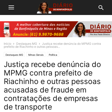
Início
Destaques MG
Justiça recebe denúncia do MPMG contra
prefeito de Riachinho e outras pessoas...
Destaques MG
Minas Gerais
Política
Justiça recebe denúncia do
MPMG contra prefeito de
Riachinho e outras pessoas
acusadas de fraude em
contratações de empresas
de transporte