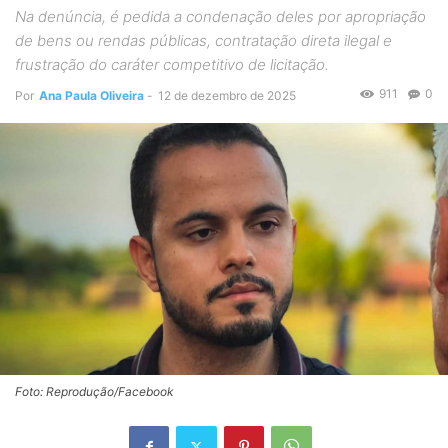
Na denúncia, é pedida a condenação deles por apropriação
de bens ou rendas públicas, contratação direta ilegal e
frustração do caráter competitivo de licitação.
911
0
Por
Ana Paula Oliveira
-
12 de dezembro de 2025
Foto: Reprodução/Facebook