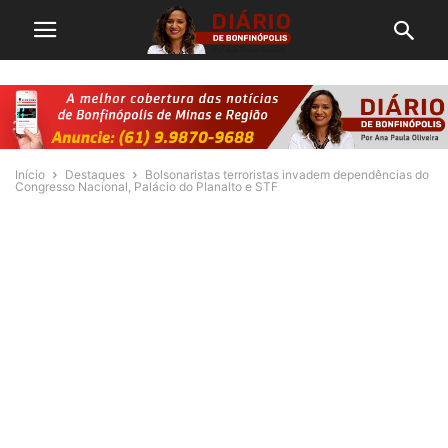
Início
Destaques
Bolsonaristas terroristas invadem dependências do
Congresso Nacional, Palácio do Planalto e STF