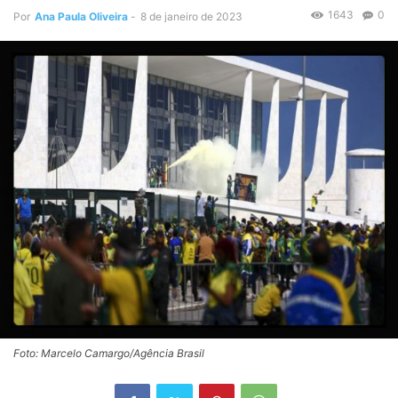
1643
0
Por
Ana Paula Oliveira
-
8 de janeiro de 2023
Foto: Marcelo Camargo/Agência Brasil