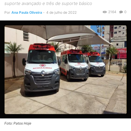
suporte avançado e três de suporte básico
2164
0
Por
Ana Paula Oliveira
-
4 de julho de 2022
Foto: Patos Hoje