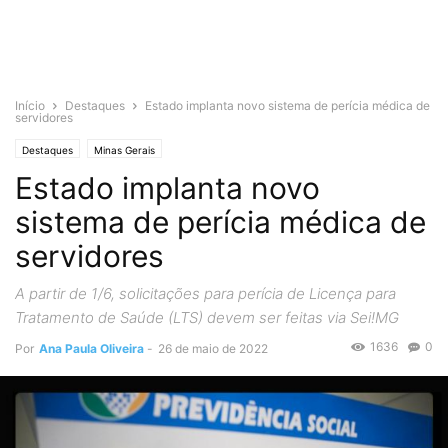
Início
Destaques
Estado implanta novo sistema de perícia médica de
servidores
Destaques
Minas Gerais
Estado implanta novo
sistema de perícia médica de
servidores
A partir de 1/6, solicitações para perícia de Licença para
Tratamento de Saúde (LTS) devem ser feitas via Sei!MG
1636
0
Por
Ana Paula Oliveira
-
26 de maio de 2022