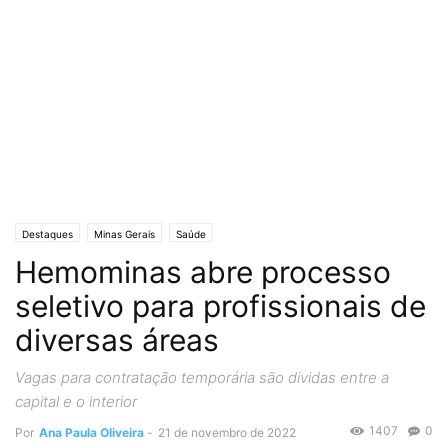
Destaques
Minas Gerais
Saúde
Hemominas abre processo
seletivo para profissionais de
diversas áreas
Vagas para contratação temporária são dividas entre a
capital e o interior
1407
0
Por
Ana Paula Oliveira
-
21 de novembro de 2022