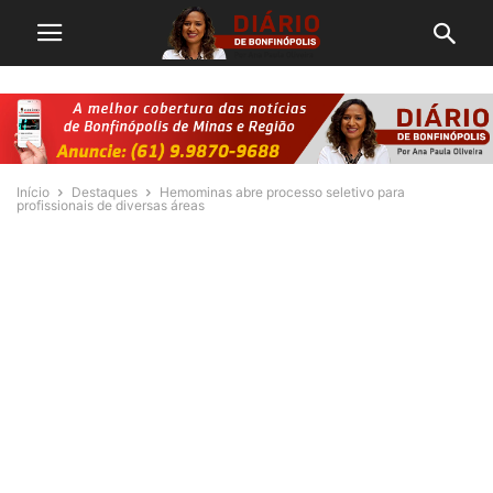
Início
Destaques
Hemominas abre processo seletivo para
profissionais de diversas áreas