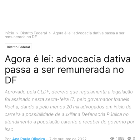
Início
Distrito Federal
Agora é lei: advocacia dativa passa a ser
remunerada no DF
Distrito Federal
Agora é lei: advocacia dativa
passa a ser remunerada no
DF
Aprovado pela CLDF, decreto que regulamenta a legislação
foi assinado nesta sexta-feira (7) pelo governador Ibaneis
Rocha, dando a pelo menos 20 mil advogados em início de
carreira a possibilidade de auxiliar a Defensoria Pública no
atendimento à população carente e receber do governo por
isso
1688
0
Por
Ana Paula Oliveira
-
7 de outubro de 2022