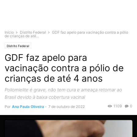
Início
Distrito Federal
GDF faz apelo para vacinação contra a pólio
de crianças de até...
Distrito Federal
GDF faz apelo para
vacinação contra a pólio de
crianças de até 4 anos
Poliomielite é grave, não tem cura e ameaça retornar ao
Brasil devido à baixa cobertura vacinal
1109
0
Por
Ana Paula Oliveira
-
7 de outubro de 2022