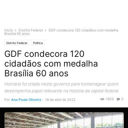
Início
Distrito Federal
GDF condecora 120 cidadãos com medalha
Brasília 60 anos
Distrito Federal
Política
GDF condecora 120
cidadãos com medalha
Brasília 60 anos
Honraria foi criada neste governo para homenagear quem
desempenha papel relevante na história da capital federal
1605
0
Por
Ana Paula Oliveira
-
18 de abril de 2022