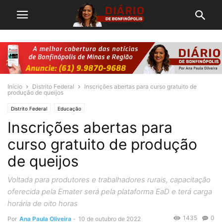
Início
Distrito Federal
Inscrições abertas para curso gratuito de
produção de queijos
Distrito Federal
Educação
Inscrições abertas para
curso gratuito de produção
de queijos
Voltada para produtores e trabalhadores rurais, capacitação
oferecida pela Emater será pela plataforma EaD e terá carga
horária de oito horas
1435
0
Por
Ana Paula Oliveira
-
10 de outubro de 2022