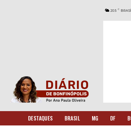
C
20.5
BRASÍ
DESTAQUES
BRASIL
MG
DF
B