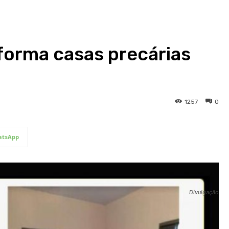
forma casas precárias
1257
0
tsApp
Divulgação