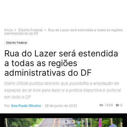
Início
Distrito Federal
Rua do Lazer será estendida a todas as regiões
administrativas do DF
Distrito Federal
Rua do Lazer será estendida
a todas as regiões
administrativas do DF
Diário Oficial publica decreto que possibilita a ampliação de
espaços ao ar livre para lazer e a prática esportiva e cultural
em todo o DF
1408
0
Por
Ana Paula Oliveira
-
28 de junho de 2022