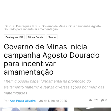
Início
Destaques MG
Governo de Minas inicia campanha Agosto
Dourado para incentivar amamentação
Destaques MG
Minas Gerais
Saúde
Governo de Minas inicia
campanha Agosto Dourado
para incentivar
amamentação
Fhemig possui papel fundamental na promoção do
aleitamento materno e realiza diversas ações por meio das
maternidades
574
0
Por
Ana Paula Oliveira
-
30 de julho de 2025