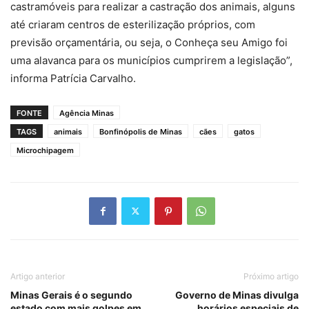
castramóveis para realizar a castração dos animais, alguns
até criaram centros de esterilização próprios, com
previsão orçamentária, ou seja, o Conheça seu Amigo foi
uma alavanca para os municípios cumprirem a legislação”,
informa Patrícia Carvalho.
FONTE
Agência Minas
TAGS
animais
Bonfinópolis de Minas
cães
gatos
Microchipagem
Artigo anterior
Próximo artigo
Minas Gerais é o segundo
Governo de Minas divulga
estado com mais golpes em
horários especiais de