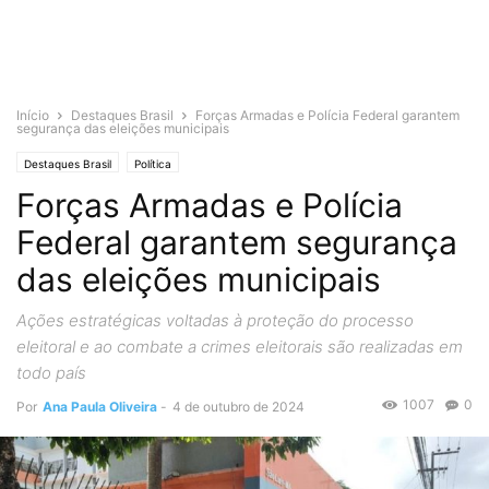
Início
Destaques Brasil
Forças Armadas e Polícia Federal garantem
segurança das eleições municipais
Destaques Brasil
Política
Forças Armadas e Polícia
Federal garantem segurança
das eleições municipais
Ações estratégicas voltadas à proteção do processo
eleitoral e ao combate a crimes eleitorais são realizadas em
todo país
1007
0
Por
Ana Paula Oliveira
-
4 de outubro de 2024