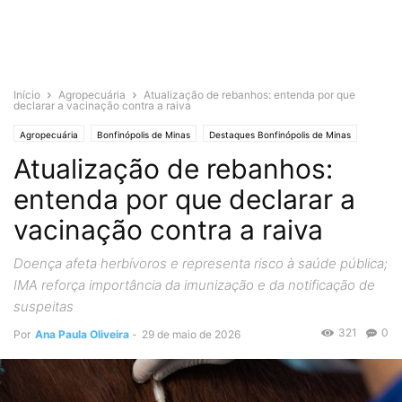
Início
Agropecuária
Atualização de rebanhos: entenda por que
declarar a vacinação contra a raiva
Agropecuária
Bonfinópolis de Minas
Destaques Bonfinópolis de Minas
Atualização de rebanhos:
Minas Gerais
entenda por que declarar a
vacinação contra a raiva
Doença afeta herbívoros e representa risco à saúde pública;
IMA reforça importância da imunização e da notificação de
suspeitas
321
0
Por
Ana Paula Oliveira
-
29 de maio de 2026