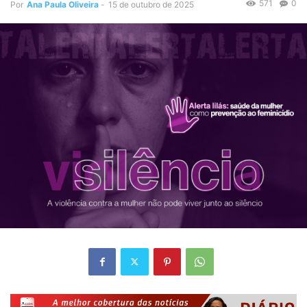
571
0
Por
Ana Paula Oliveira
-
15 de outubro de 2025