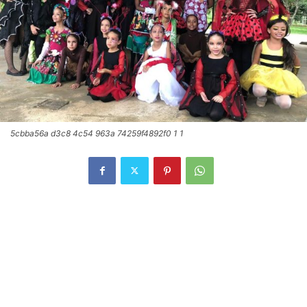
5cbba56a d3c8 4c54 963a 74259f4892f0 1 1