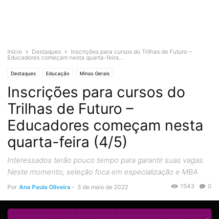
Início
Destaques
Inscrições para cursos do Trilhas de Futuro –
Educadores começam nesta quarta-feira...
Destaques
Educação
Minas Gerais
Inscrições para cursos do
Trilhas de Futuro –
Educadores começam nesta
quarta-feira (4/5)
Interessados terão pouco tempo para garantir suas vagas.
Neste momento, seleção foca em especialização e MBA
1543
0
Por
Ana Paula Oliveira
-
3 de maio de 2022