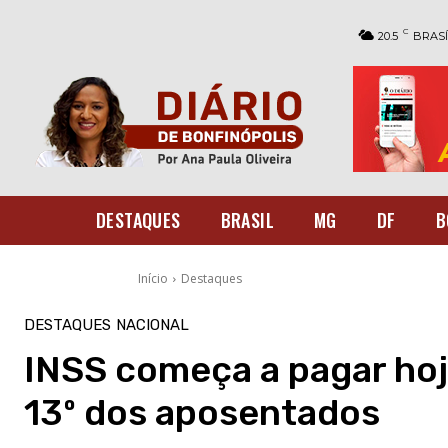
C
20.5
BRASÍ
DESTAQUES
BRASIL
MG
DF
B
Início
Destaques
DESTAQUES
NACIONAL
INSS começa a pagar hoje
13º dos aposentados