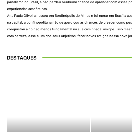
jornalismo no Brasil, e não perdeu nenhuma chance de aprender com esses prof
experiências acadêmicas.
Ana Paula Oliveira nasceu em Bonfinópolis de Minas e foi morar em Brasília a
na capital, a bonfinopolitana não desperdiçou as chances de crescer como pe
conquistou algo não menos fundamental na sua caminhada: amigos. Isso mesmo. P
com certeza, esse é um dos seus objetivos, fazer novos amigos nessa nova jor
DESTAQUES