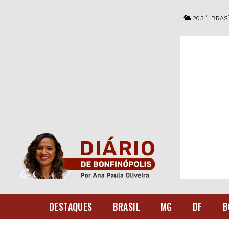
C
20.5
BRASÍ
DESTAQUES
BRASIL
MG
DF
B