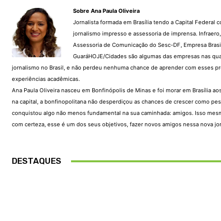
Sobre Ana Paula Oliveira
Jornalista formada em Brasília tendo a Capital Federal 
jornalismo impresso e assessoria de imprensa. Infraer
Assessoria de Comunicação do Sesc-DF, Empresa Brasil
GuaráHOJE/Cidades são algumas das empresas nas quai
jornalismo no Brasil, e não perdeu nenhuma chance de aprender com esses prof
experiências acadêmicas.
Ana Paula Oliveira nasceu em Bonfinópolis de Minas e foi morar em Brasília a
na capital, a bonfinopolitana não desperdiçou as chances de crescer como pe
conquistou algo não menos fundamental na sua caminhada: amigos. Isso mesmo. P
com certeza, esse é um dos seus objetivos, fazer novos amigos nessa nova jor
DESTAQUES