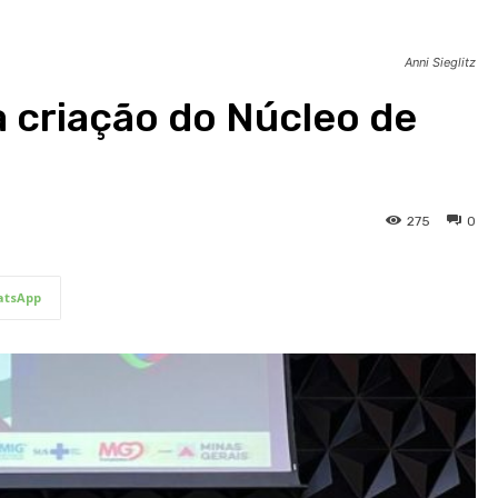
Anni Sieglitz
 criação do Núcleo de
275
0
tsApp