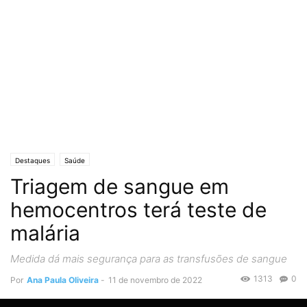
Destaques
Saúde
Triagem de sangue em
hemocentros terá teste de
malária
Medida dá mais segurança para as transfusões de sangue
1313
0
Por
Ana Paula Oliveira
-
11 de novembro de 2022