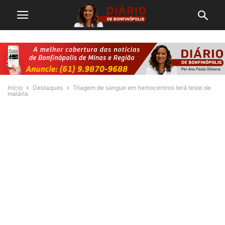
Início
Destaques
Triagem de sangue em hemocentros terá teste de
malária