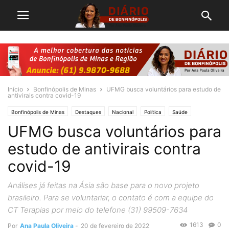
Início
Bonfinópolis de Minas
UFMG busca voluntários para estudo de
antivirais contra covid-19
Bonfinópolis de Minas
Destaques
Nacional
Política
Saúde
UFMG busca voluntários para
estudo de antivirais contra
covid-19
Análises já feitas na Ásia são base para o novo projeto
brasileiro. Para se voluntariar, o contato é com a equipe do
CT Terapias por meio do telefone (31) 99509-7634
1613
0
Por
Ana Paula Oliveira
-
20 de fevereiro de 2022