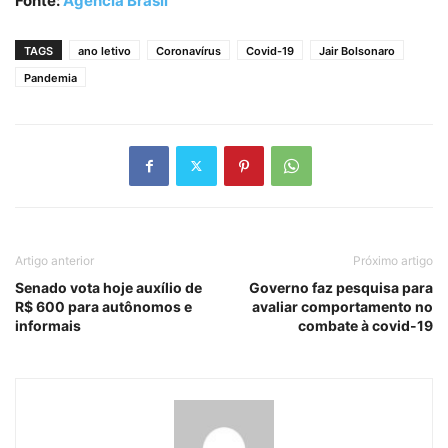
Fonte:
Agência Brasil
TAGS
ano letivo
Coronavírus
Covid-19
Jair Bolsonaro
Pandemia
Artigo anterior
Próximo artigo
Senado vota hoje auxílio de
Governo faz pesquisa para
R$ 600 para autônomos e
avaliar comportamento no
informais
combate à covid-19