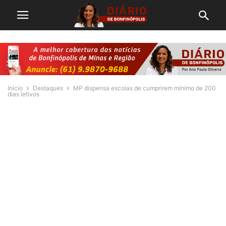
Início
Destaques
MP dispensa escolas de cumprirem mínimo de 200
dias letivos