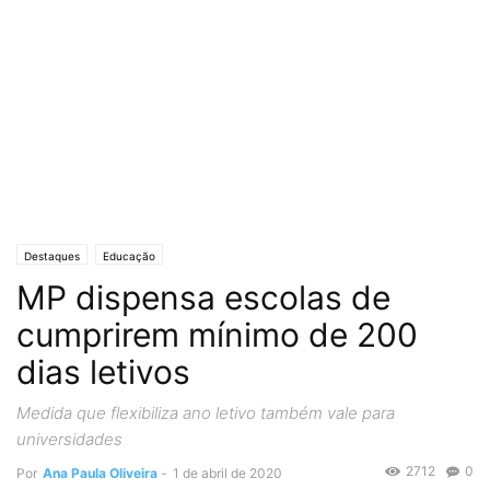
Destaques
Educação
MP dispensa escolas de
cumprirem mínimo de 200
dias letivos
Medida que flexibiliza ano letivo também vale para
universidades
2712
0
Por
Ana Paula Oliveira
-
1 de abril de 2020