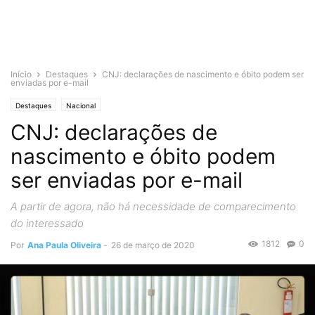
Início
Destaques
CNJ: declarações de nascimento e óbito podem ser
enviadas por e-mail
Destaques
Nacional
CNJ: declarações de
nascimento e óbito podem
ser enviadas por e-mail
A partir de agora, não há necessidade de comparecimento
do interessado
1812
0
Por
Ana Paula Oliveira
-
26 de março de 2020