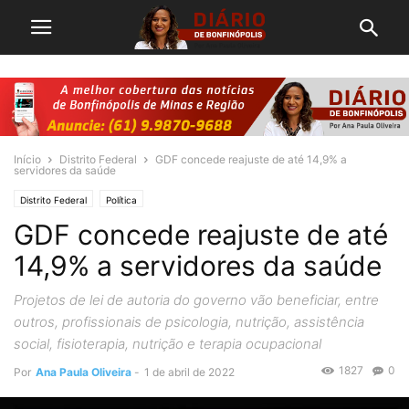
Início
Distrito Federal
GDF concede reajuste de até 14,9% a
servidores da saúde
Distrito Federal
Política
GDF concede reajuste de até
14,9% a servidores da saúde
Projetos de lei de autoria do governo vão beneficiar, entre
outros, profissionais de psicologia, nutrição, assistência
social, fisioterapia, nutrição e terapia ocupacional
1827
0
Por
Ana Paula Oliveira
-
1 de abril de 2022