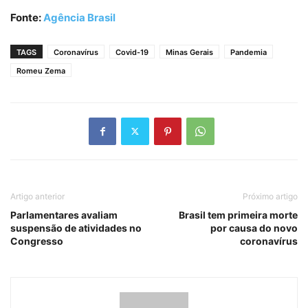
Fonte:
Agência Brasil
TAGS
Coronavírus
Covid-19
Minas Gerais
Pandemia
Romeu Zema
Artigo anterior
Próximo artigo
Parlamentares avaliam
Brasil tem primeira morte
suspensão de atividades no
por causa do novo
Congresso
coronavírus