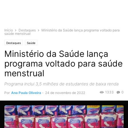
Início
Destaques
Ministério da Saúde lança programa voltado para
saúde menstrual
Destaques
Saúde
Ministério da Saúde lança
programa voltado para saúde
menstrual
Programa inclui 3,5 milhões de estudantes de baixa renda
1333
0
Por
Ana Paula Oliveira
-
24 de novembro de 2022