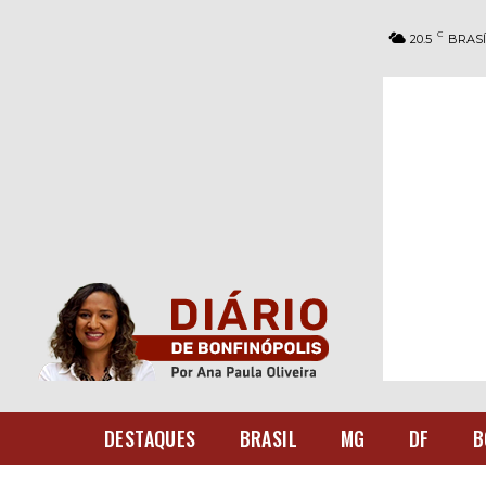
C
20.5
BRASÍ
DESTAQUES
BRASIL
MG
DF
B