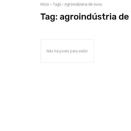
Início
Tags
Agroindústria de ovos
Tag:
agroindústria de
Não há posts para exibir