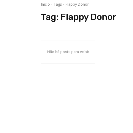
Início
Tags
Flappy Donor
Tag:
Flappy Donor
Não há posts para exibir