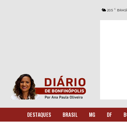
C
20.5
BRASÍ
DESTAQUES
BRASIL
MG
DF
B