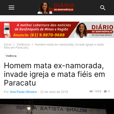
Início
Violência
Homem mata ex-namorada, invade igreja e mata
fiéis em Paracatu
Violência
Homem mata ex-namorada,
invade igreja e mata fiéis em
Paracatu
1946
0
Por
Ana Paula Oliveira
-
22 de maio de 2019