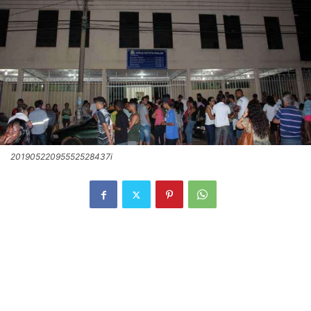
20190522095552528437i