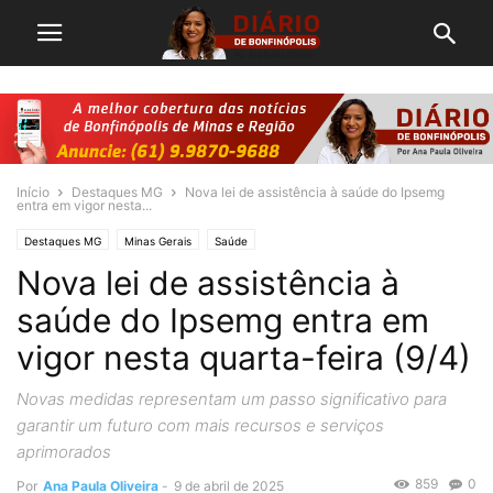
Início
Destaques MG
Nova lei de assistência à saúde do Ipsemg
entra em vigor nesta...
Destaques MG
Minas Gerais
Saúde
Nova lei de assistência à
saúde do Ipsemg entra em
vigor nesta quarta-feira (9/4)
Novas medidas representam um passo significativo para
garantir um futuro com mais recursos e serviços
aprimorados
859
0
Por
Ana Paula Oliveira
-
9 de abril de 2025